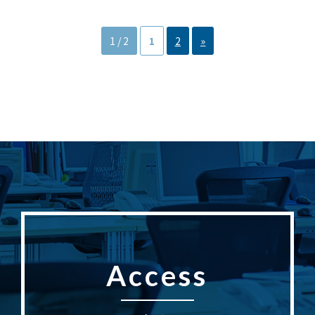
1 / 2
1
2
»
Access