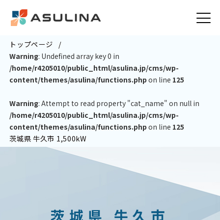
トップページ
Warning
: Undefined array key 0 in
/home/r4205010/public_html/asulina.jp/cms/wp-
content/themes/asulina/functions.php
on line
125
Warning
: Attempt to read property "cat_name" on null in
/home/r4205010/public_html/asulina.jp/cms/wp-
content/themes/asulina/functions.php
on line
125
茨城県 牛久市 1,500kW
茨城県 牛久市