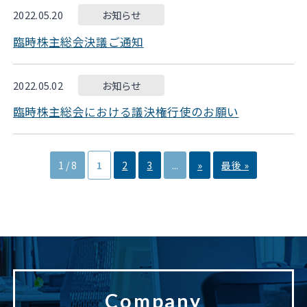
2022.05.20
お知らせ
臨時株主総会決議ご通知
2022.05.02
お知らせ
臨時株主総会における議決権行使のお願い
1 / 8
1
2
3
...
»
最後 »
Company