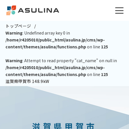
トップページ
Warning
: Undefined array key 0 in
/home/r4205010/public_html/asulina.jp/cms/wp-
content/themes/asulina/functions.php
on line
125
Warning
: Attempt to read property "cat_name" on null in
/home/r4205010/public_html/asulina.jp/cms/wp-
content/themes/asulina/functions.php
on line
125
滋賀県甲賀市 148.9kW
滋賀県甲賀市